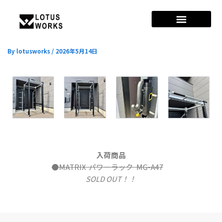
Post
navigation
中古レーニングマシン入荷情報
By
lotusworks
/
2026年5月14日
入荷商品
●
MATRIX パワーラック MG-A47
SOLD OUT！！