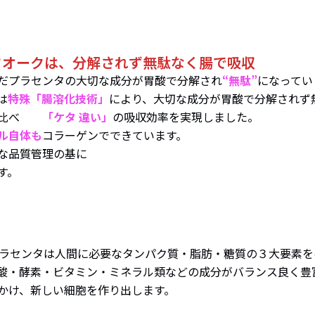
タオークは、分解されず無駄なく腸で吸収
だプラセンタの大切な成分が胃酸で分解され
“無駄”
になってい
は
特殊「腸溶化技術」
により、大切な成分が胃酸で分解されず
」に比べ
「ケタ
違い」
の吸収効率を実現しました。
ル自体も
コラーゲンでできています。
な品質管理の基に
す。
ラセンタは人間に必要なタンパク質・脂肪・糖質の３大要素を
酸・酵素・ビタミン・ミネラル類などの成分がバランス良く豊
かけ、新しい細胞を作り出します。