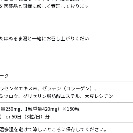
を医薬品と同様に厳しく管理しております。
たはぬるま湯と一緒にお召し上がりくだい
ーク
ラセンタエキス末、ゼラチン（コラーゲン）、
ミツロウ、グリセリン脂肪酸エステル、大豆レシチン
量250mg、1粒重量420mg）×150粒
） or 50日（3粒/日）分
温多湿を避けて涼しいところに保存してください。