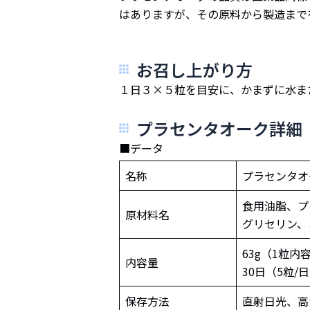
はありますが、その原料から製造まで
お召し上がり方
１日３×５粒を目安に、かまずに水ま
プラセンタオーク詳細
■データ
名称
プラセンタオ
食用油脂、プ
原材料名
グリセリン、
63g（1粒内容
内容量
30日（5粒/日
保存方法
直射日光、高