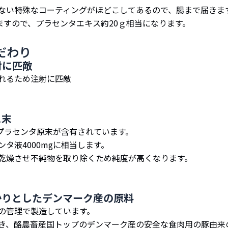
ない特殊なコーティングがほどこしてあるので、腸まで届きま
ますので、プラセンタエキス約20ｇ相当になります。
だわり
射に匹敵
れるため注射に匹敵
ス末
のプラセンタ原末が含有されています。
タ液4000mgに相当します。
乾燥させ不純物を取り除くため純度が高くなります。
かりとしたデンマーク産の原料
の管理で製造しています。
き、酪農畜産国トップのデンマーク産の安全な食肉用の豚由来