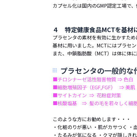
カプセル化は国内のGMP認定工場で
４ 特定健康食品MCTを基材
プラセンタの素材を有効に生かすため
基材に用いました。MCTにはプラセ
また、中鎖脂肪酸（MCT）は体に体
プラセンタの一般的な
■チロシナーゼ活性阻害物質 ⇒ 色白
■細胞増殖因子（EGF,FGF） ⇒ 美肌
■サイトカイン ⇒ 花粉症対策
■核酸塩基 ⇒ 髪の毛を若々しく細
このような方にお勧めします・・・
・化粧のりが悪い ・肌がカサつく ・
・たるみが気になる ・クマが隠しきれ