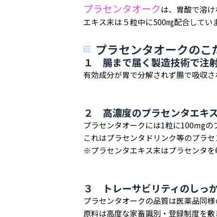
プラセンタオーク
は、胃酸で溶け
エキス末は５粒中に500㎎配合してい
プラセンタオークのこ
１ 腸まで届く製造技術で注
有効成分が胃で分解されず腸で吸収さ
２ 高濃度のプラセンタエキ
プラセンタオークには1粒に100mg
これはプラセンタドリンク等のプラセン
※プラセンタエキス末はプラセンタを
３ トレーサビリティのしっ
プラセンタオークの品質は医薬品同様
原料は高度な家畜識別・登録制度を敷