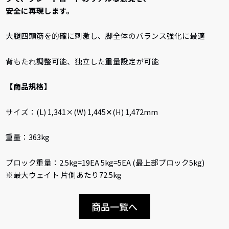
安全に再現します。
大腿四頭筋を的確に刺激し、脚全体のバランス強化に最適
背もたれ調整可能、独立した重量設定が可能
【商品規格】
サイズ：(L) 1,341×(W) 1,445✕(H) 1,472mm
重量：363kg
ブロック重量：2.5kg=19EA 5kg=5EA (最上部ブロック5kg)
※最大ウェイト 片側あたり72.5kg
商品一覧へ