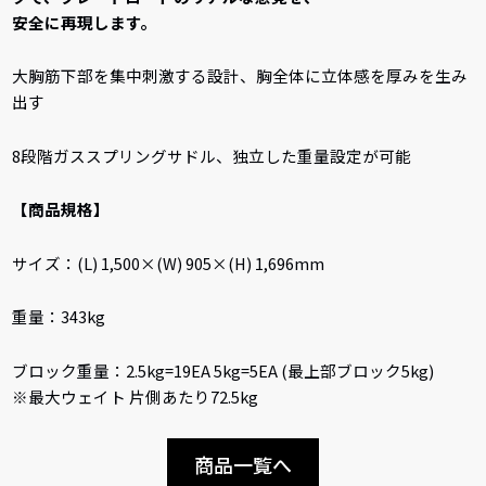
安全に再現します。
大胸筋下部を集中刺激する設計、胸全体に立体感を厚みを生み
出す
8段階ガススプリングサドル、独立した重量設定が可能
【商品規格】
サイズ：(L) 1,500×(W) 905×(H) 1,696mm
重量：343kg
ブロック重量：2.5kg=19EA 5kg=5EA (最上部ブロック5kg)
※最大ウェイト 片側あたり72.5kg
商品一覧へ