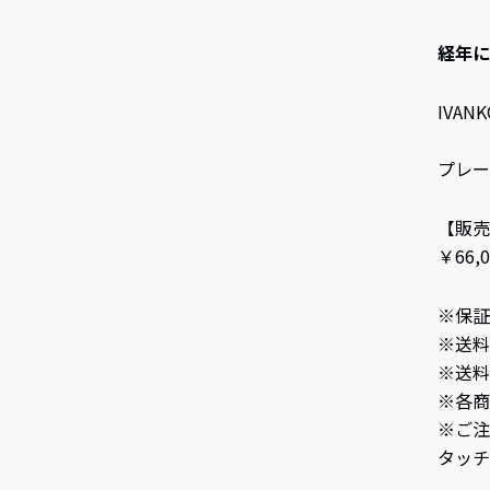
経年に
IVA
プレート
【販売
￥66,
※保証
※送料
※送料
※各商
※ご注
タッチ