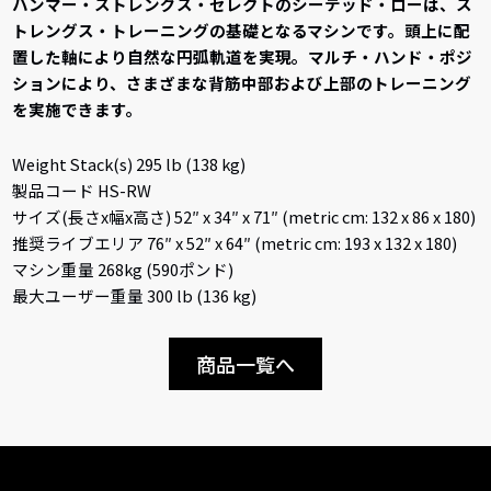
ハンマー・ストレングス・セレクトのシーテッド・ローは、ス
トレングス・トレーニングの基礎となるマシンです。頭上に配
置した軸により自然な円弧軌道を実現。マルチ・ハンド・ポジ
ションにより、さまざまな背筋中部および上部のトレーニング
を実施できます。
Weight Stack(s) 295 lb (138 kg)
製品コード HS-RW
サイズ(長さx幅x高さ) 52″ x 34″ x 71″ (metric cm: 132 x 86 x 180)
推奨ライブエリア 76″ x 52″ x 64″ (metric cm: 193 x 132 x 180)
マシン重量 268kg (590ポンド)
最大ユーザー重量 300 lb (136 kg)
商品一覧へ