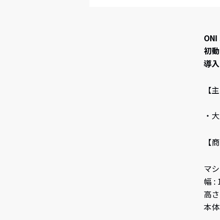
ON
初動
導入
【主
・大
【商
マシン
幅 :
高さ 
本体重