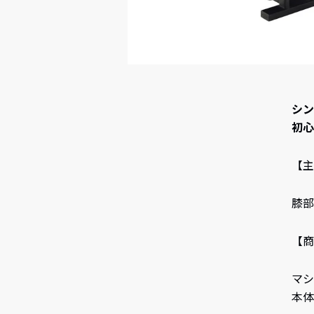
シン
初心
【主
膝部
【商
マシン
本体重