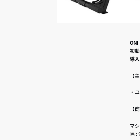
ON
初動
導入
【主
・ユ
【商
マシン
幅 :