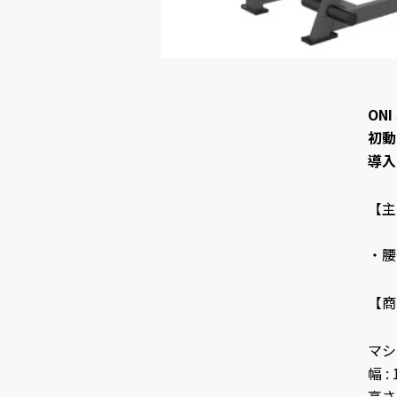
ON
初動
導入
【主
・腰
【商
マシン
幅 :
高さ 