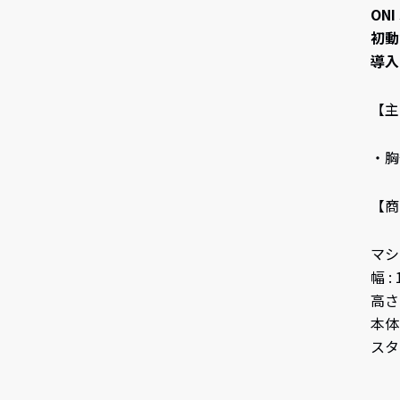
ON
初動
導入
【主
・胸
【商
マシン
幅 :
高さ 
本体重
スタッ