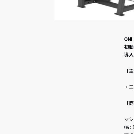
ON
初動
導入
【主
・三
【商
マシン
幅 :