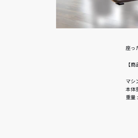
座っ
【商
マシンサ
本体重量
重量 :