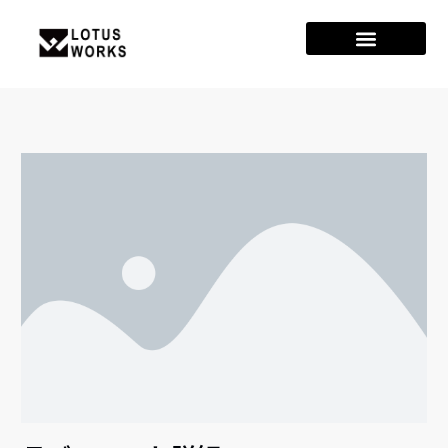
Post
By
lotusworks
/
2024年6月8日
navigation